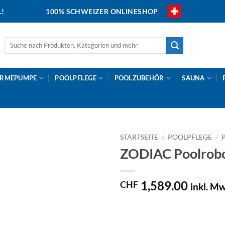
L!
100% SCHWEIZER ONLINESHOP
Suche
nach:
RMEPUMPE
POOLPFLEGE
POOLZUBEHÖR
SAUNA
STARTSEITE
/
POOLPFLEGE
/
ZODIAC Poolrobo
1,589.00
CHF
inkl. Mw