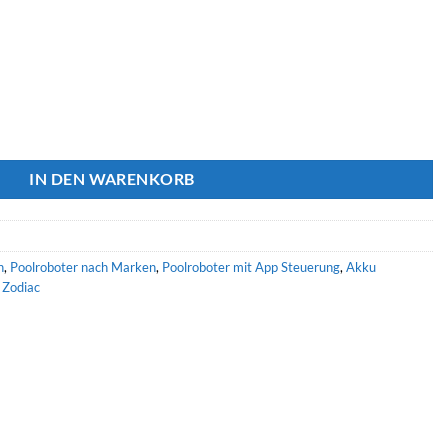
 4400 iQ Menge
IN DEN WARENKORB
n
,
Poolroboter nach Marken
,
Poolroboter mit App Steuerung
,
Akku
,
Zodiac