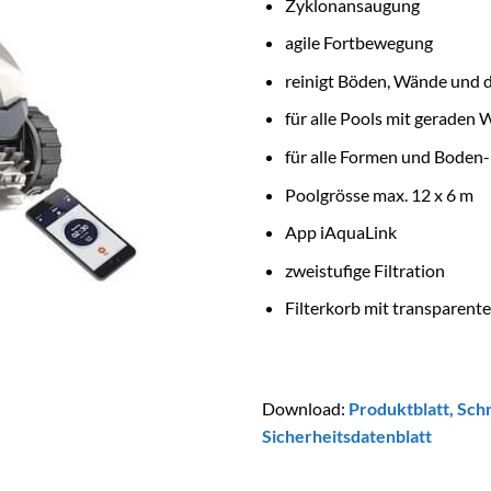
Zyklonansaugung
agile Fortbewegung
reinigt Böden, Wände und d
für alle Pools mit geraden
für alle Formen und Boden
Poolgrösse max. 12 x 6 m
App iAquaLink
zweistufige Filtration
Filterkorb mit transparent
Download:
Produktblatt
,
Schn
Sicherheitsdatenblatt