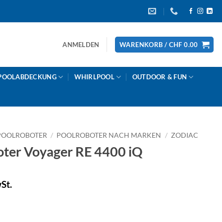
ANMELDEN
WARENKORB /
CHF
0.00
POOLABDECKUNG
WHIRLPOOL
OUTDOOR & FUN
POOLROBOTER
/
POOLROBOTER NACH MARKEN
/
ZODIAC
ter Voyager RE 4400 iQ
St.