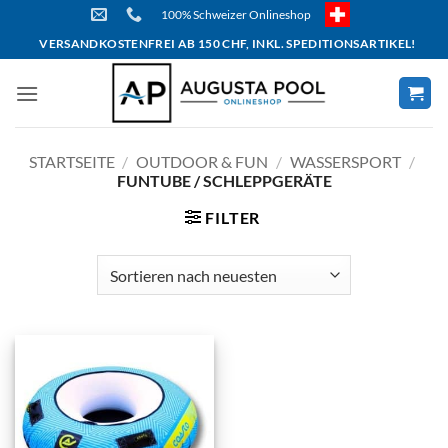
Skip
100% Schweizer Onlineshop
to
VERSANDKOSTENFREI AB 150 CHF, INKL. SPEDITIONSARTIKEL!
content
STARTSEITE
/
OUTDOOR & FUN
/
WASSERSPORT
/
FUNTUBE / SCHLEPPGERÄTE
FILTER