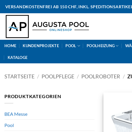
Skip
VERSANDKOSTENFREI AB 150 CHF, INKL. SPEDITIONSARTIKE
to
content
HOME
KUNDENPROJEKTE
POOL
POOLHEIZUNG
WÄ
KATALOGE
STARTSEITE
/
POOLPFLEGE
/
POOLROBOTER
/
Z
PRODUKTKATEGORIEN
BEA Messe
Pool