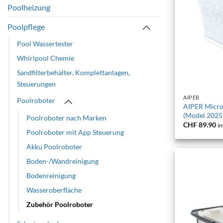
Poolheizung
Poolpflege
Pool Wassertester
Whirlpool Chemie
Sandfilterbehälter, Komplettanlagen,
+
Steuerungen
AIPER
Poolroboter
AIPER MicroM
(Model 2025)
Poolroboter nach Marken
CHF
89.90
in
Poolroboter mit App Steuerung
Akku Poolroboter
Boden-/Wandreinigung
Bodenreinigung
Wasseroberfläche
Zubehör Poolroboter