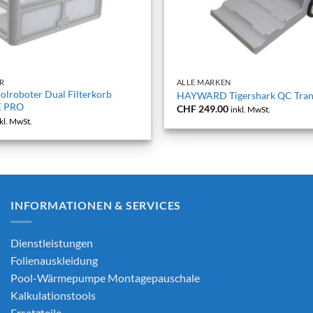
+
R
ALLE MARKEN
lroboter Dual Filterkorb
HAYWARD Tigershark QC Tran
 PRO
CHF
249.00
inkl. MwSt.
kl. MwSt.
INFORMATIONEN & SERVICES
Dienstleistungen
Folienauskleidung
Pool-Wärmepumpe Montagepauschale
Kalkulationstools
Ersatzteile