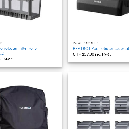
+
R
POOLROBOTER
lroboter Filterkorb
BEATBOT Poolroboter Ladestat
 2
CHF
159.00
inkl. MwSt.
kl. MwSt.