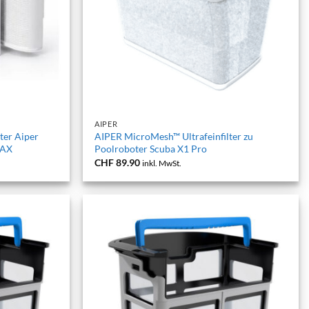
+
AIPER
ter Aiper
AIPER MicroMesh™ Ultrafeinfilter zu
MAX
Poolroboter Scuba X1 Pro
CHF
89.90
inkl. MwSt.