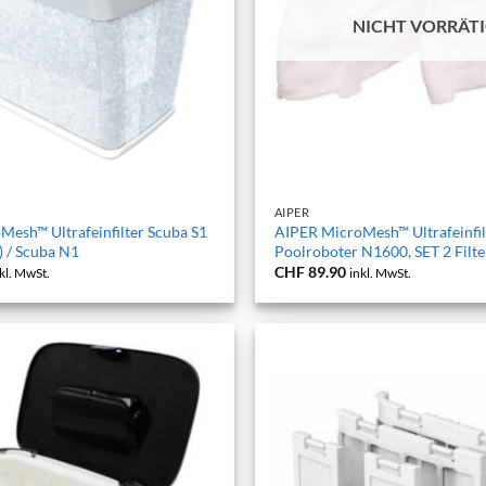
NICHT VORRÄT
+
AIPER
esh™ Ultrafeinfilter Scuba S1
AIPER MicroMesh™ Ultrafeinfil
 / Scuba N1
Poolroboter N1600, SET 2 Filte
CHF
89.90
kl. MwSt.
inkl. MwSt.