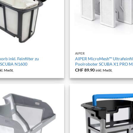
+
AIPER
orb inkl. Feinfilter zu
AIPER MicroMesh™ Ultrafeinfil
r SCUBA N1600
Poolroboter SCUBA X1 PRO 
CHF
89.90
kl. MwSt.
inkl. MwSt.