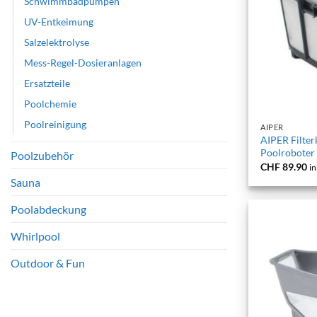
Schwimmbadpumpen
UV-Entkeimung
Salzelektrolyse
Mess-Regel-Dosieranlagen
Ersatzteile
Poolchemie
+
Poolreinigung
AIPER
AIPER Filterk
Poolrobote
Poolzubehör
CHF
89.90
in
Sauna
Poolabdeckung
Whirlpool
Outdoor & Fun