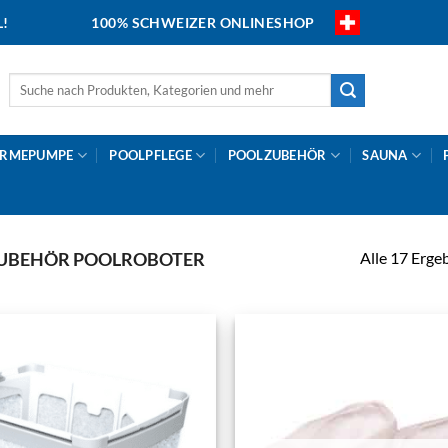
L!
100% SCHWEIZER ONLINESHOP
Suche
nach:
RMEPUMPE
POOLPFLEGE
POOLZUBEHÖR
SAUNA
Alle 17 Erge
UBEHÖR POOLROBOTER