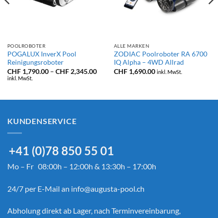
POOLROBOTER
ALLE MARKEN
POGALUX InverX Pool
ZODIAC Poolroboter RA 6700
Reinigungsroboter
IQ Alpha – 4WD Allrad
Preisspanne:
CHF
1,790.00
–
CHF
2,345.00
CHF
1,690.00
inkl. MwSt.
CHF 1,790.00
inkl. MwSt.
bis
CHF 2,345.00
KUNDENSERVICE
+41 (0)78 850 55 01
Mo – Fr 08:00h – 12:00h & 13:30h – 17:00h
24/7 per E-Mail an
info@augusta-pool.ch
Abholung direkt ab Lager, nach Terminvereinbarung,