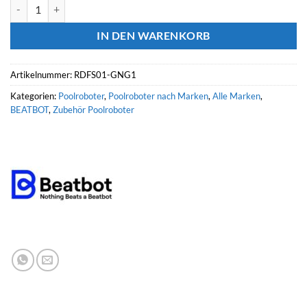
BEATBOT Poolroboter Dual Filterkorb AQUASENSE PRO Menge
IN DEN WARENKORB
Artikelnummer:
RDFS01-GNG1
Kategorien:
Poolroboter
,
Poolroboter nach Marken
,
Alle Marken
,
BEATBOT
,
Zubehör Poolroboter