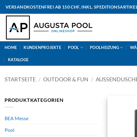
Skip
VERSANDKOSTENFREI AB 150 CHF, INKL. SPEDITIONSARTIKE
to
content
HOME
KUNDENPROJEKTE
POOL
POOLHEIZUNG
WÄ
KATALOGE
STARTSEITE
/
OUTDOOR & FUN
/
AUSSENDUSCH
PRODUKTKATEGORIEN
BEA Messe
Pool