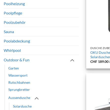
Poolheizung
Poolpflege
Poolzubehör
Sauna
+
Poolabdeckung
DUSCHE ZUB
Whirlpool
OKU Dusch
Solardusche
Outdoor & Fun
CHF
189.00
Garten
Wassersport
Rutschbahnen
Sprungbretter
Aussendusche
Solardusche