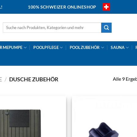
L!
100% SCHWEIZER ONLINESHOP
Suche
nach:
RMEPUMPE
POOLPFLEGE
POOLZUBEHÖR
SAUNA
Alle 9 Erge
E
/
DUSCHE ZUBEHÖR