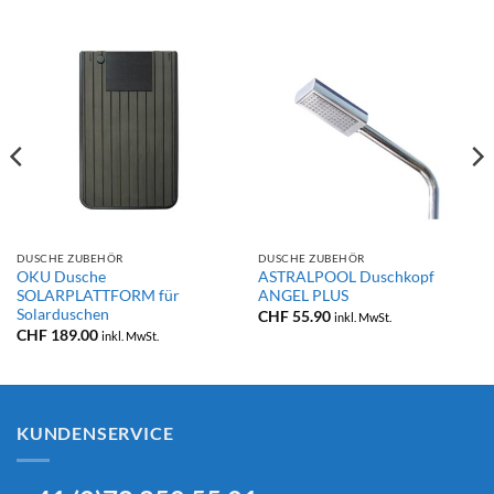
DUSCHE ZUBEHÖR
DUSCHE ZUBEHÖR
OKU Dusche
ASTRALPOOL Duschkopf
SOLARPLATTFORM für
ANGEL PLUS
Solarduschen
CHF
55.90
inkl. MwSt.
CHF
189.00
inkl. MwSt.
KUNDENSERVICE