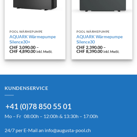
POOL WÄRMEPUMPE
POOL WÄRMEPUMPE
AQUARK Wärmepumpe
AQUARK Wärmepumpe
Silence30+
Silence30
CHF
3,090.00
–
CHF
2,390.00
–
Preisspanne:
Preisspanne:
CHF
4,890.00
CHF
8,390.00
inkl. MwSt.
inkl. MwSt.
CHF 3,090.00
CHF 2,390.00
bis
bis
CHF 4,890.00
CHF 8,390.00
KUNDENSERVICE
+41 (0)78 850 55 01
Mo – Fr 08:00h – 12:00h & 13:30h – 17:00h
24/7 per E-Mail an
info@augusta-pool.ch