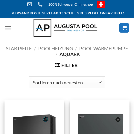
Skip
100% Schweizer Onlineshop
to
VERSANDKOSTENFREI AB 150 CHF, INKL. SPEDITIONSARTIKEL!
content
STARTSEITE
/
POOLHEIZUNG
/
POOL WÄRMEPUMPE
/
AQUARK
FILTER