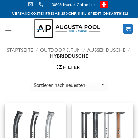
Skip
100% Schweizer Onlineshop
to
VERSANDKOSTENFREI AB 150 CHF, INKL. SPEDITIONSARTIKEL!
content
STARTSEITE
/
OUTDOOR & FUN
/
AUSSENDUSCHE
/
HYBRIDDUSCHE
FILTER