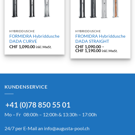
HYBRIDDUSCHE
HYBRIDDUSCHE
FORMIDRA Hybriddusche
FROMIDRA Hybriddusche
DADA CURVE
DADA STRAIGHT
CHF
1,090.00
CHF
1,090.00
–
inkl. MwSt.
Preisspanne:
CHF
1,190.00
inkl. MwSt.
CHF 1,090.00
bis
CHF 1,190.00
KUNDENSERVICE
+41 (0)78 850 55 01
Mo – Fr 08:00h – 12:00h & 13:30h – 17:00h
24/7 per E-Mail an
info@augusta-pool.ch