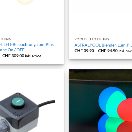
+
HTUNG
POOLBELEUCHTUNG
 LED-Beleuchtung LumiPlus
ASTRALPOOL Blenden LumiPlus
ampe On / OFF
Preissp
CHF
39.90
–
CHF
94.90
inkl. Mw
CHF 39
Preisspanne:
–
CHF
309.00
inkl. MwSt.
bis
CHF 229.00
CHF 94
bis
CHF 309.00