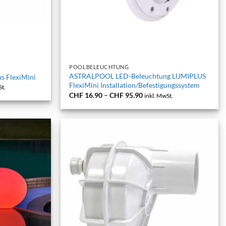
+
POOLBELEUCHTUNG
ASTRALPOOL LED-Beleuchtung LUMIPLUS
 FlexiMini
FlexiMini Installation/Befestigungssystem
anne:
St.
.90
Preisspanne:
CHF
16.90
–
CHF
95.90
inkl. MwSt.
CHF 16.90
.90
bis
CHF 95.90