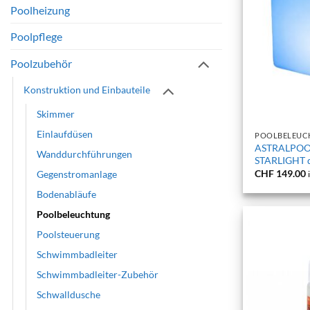
Poolheizung
Poolpflege
Poolzubehör
Konstruktion und Einbauteile
+
Skimmer
Einlaufdüsen
POOLBELEUC
ASTRALPOO
Wanddurchführungen
STARLIGHT q
CHF
149.00
Gegenstromanlage
Bodenabläufe
Poolbeleuchtung
Poolsteuerung
Schwimmbadleiter
Schwimmbadleiter-Zubehör
Schwalldusche