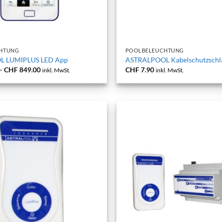
+
HTUNG
POOLBELEUCHTUNG
L LUMIPLUS LED App
ASTRALPOOL Kabelschutzschl
Preisspanne:
–
CHF
849.00
CHF
7.90
inkl. MwSt.
inkl. MwSt.
CHF 419.00
bis
CHF 849.00