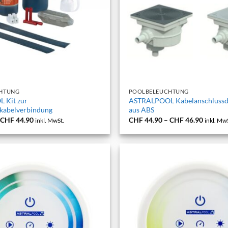
+
HTUNG
POOLBELEUCHTUNG
 Kit zur
ASTRALPOOL Kabelanschluss
kabelverbindung
aus ABS
Preisspanne:
Preissp
–
CHF
44.90
CHF
44.90
–
CHF
46.90
inkl. MwSt.
inkl. Mw
CHF 31.90
CHF 44
bis
bis
CHF 44.90
CHF 46