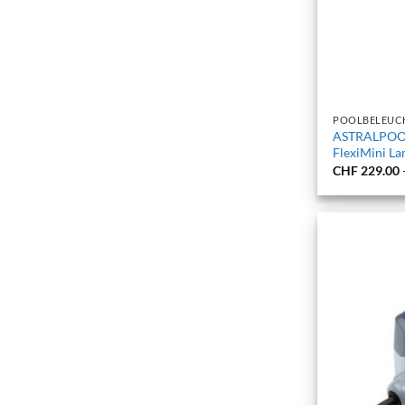
+
POOLBELEUC
ASTRALPOOL
FlexiMini L
CHF
229.00