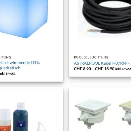
+
HTUNG
POOLBELEUCHTUNG
L schwimmende LEDs
ASTRALPOOL Kabel H07RN-F
uadratisch
Preisspa
CHF
8.90
–
CHF
18.90
inkl. MwSt
CHF 8.9
inkl. MwSt.
bis
CHF 18.