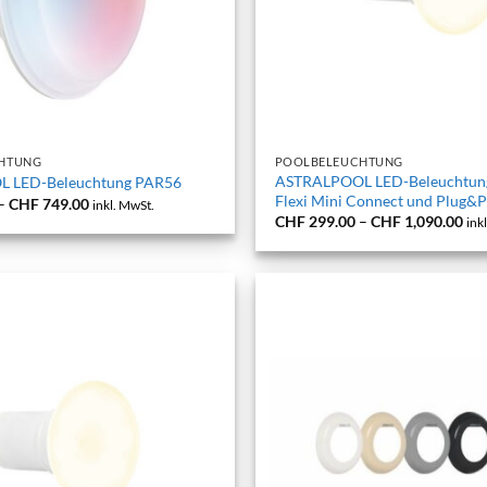
+
HTUNG
POOLBELEUCHTUNG
ASTRALPOOL LED-Beleuchtung
 LED-Beleuchtung PAR56
Flexi Mini Connect und Plug&P
Preisspanne:
–
CHF
749.00
inkl. MwSt.
CHF 309.00
Pre
CHF
299.00
–
CHF
1,090.00
ink
bis
CHF
CHF 749.00
bis
CHF