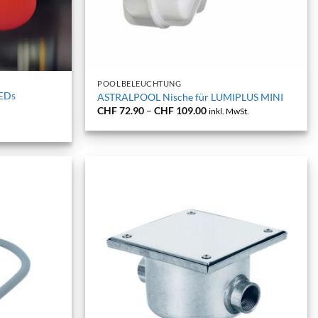
+
POOLBELEUCHTUNG
EDs
ASTRALPOOL Nische für LUMIPLUS MINI
Preisspanne:
CHF
72.90
–
CHF
109.00
inkl. MwSt.
CHF 72.90
bis
CHF 109.00