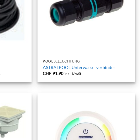
+
POOLBELEUCHTUNG
ASTRALPOOL Unterwasserverbinder
nne:
CHF
91.90
.
inkl. MwSt.
0
90