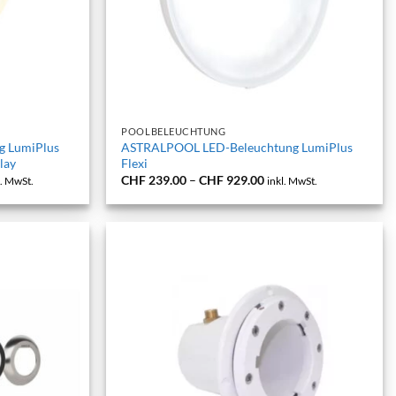
+
POOLBELEUCHTUNG
 LumiPlus
ASTRALPOOL LED-Beleuchtung LumiPlus
lay
Flexi
isspanne:
Preisspanne:
CHF
239.00
–
CHF
929.00
l. MwSt.
inkl. MwSt.
 299.00
CHF 239.00
bis
 1,090.00
CHF 929.00