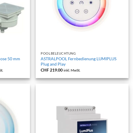
+
POOLBELEUCHTUNG
dose 50 mm
ASTRALPOOL Fernbedienung LUMIPLUS
Plug and Play
anne:
CHF
219.00
St.
inkl. MwSt.
.90
.90