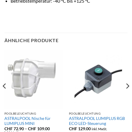
Betriebstemperatur: -40 °C bis +125 °C
ÄHNLICHE PRODUKTE
POOLBELEUCHTUNG
POOLBELEUCHTUNG
ASTRALPOOL Nische für
ASTRALPOOL LUMIPLUS RGB
LUMIPLUS MINI
ECO LED-Steuerung
anne:
Preisspanne:
CHF
72.90
–
CHF
109.00
CHF
129.00
inkl. MwSt.