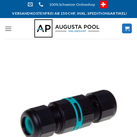
Skip
100% Schweizer Onlineshop
to
VERSANDKOSTENFREI AB 150 CHF, INKL. SPEDITIONSARTIKEL!
content