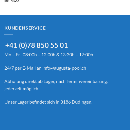
.90
CHF 72.90
inkl. MwSt.
bis
9.00
CHF 109.00
KUNDENSERVICE
+41 (0)78 850 55 01
Mo – Fr 08:00h – 12:00h & 13:30h – 17:00h
24/7 per E-Mail an
info@augusta-pool.ch
Abholung direkt ab Lager, nach Terminvereinbarung,
jederzeit möglich.
Unser Lager befindet sich in 3186 Düdingen.