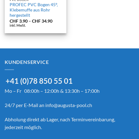
PROFEC PVC Bogen 45°,
Klebemuffe aus Rohr
hergestellt
Preisspanne:
CHF
3.90
–
CHF
34.90
CHF 3.90
inkl. MwSt.
bis
CHF 34.90
KUNDENSERVICE
+41 (0)78 850 55 01
Mo – Fr 08:00h – 12:00h & 13:30h – 17:00h
24/7 per E-Mail an
info@augusta-pool.ch
Abholung direkt ab Lager, nach Terminvereinbarung,
jederzeit möglich.