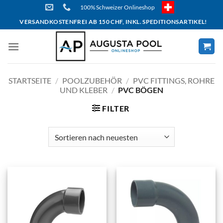
Skip
100% Schweizer Onlineshop
to
VERSANDKOSTENFREI AB 150 CHF, INKL. SPEDITIONSARTIKEL!
content
STARTSEITE
/
POOLZUBEHÖR
/
PVC FITTINGS, ROHRE
UND KLEBER
/
PVC BÖGEN
FILTER