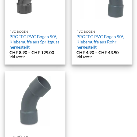
PVC BÖGEN
PVC BÖGEN
PROFEC PVC Bogen 90°,
PROFEC PVC Bogen 90°,
Klebemuffe aus Spritzguss
Klebemuffe aus Rohr
hergestellt
hergestellt
Preisspanne:
Preisspan
CHF
8.90
–
CHF
129.00
CHF
4.90
–
CHF
43.90
CHF 8.90
CHF 4.90
inkl. MwSt.
inkl. MwSt.
bis
bis
CHF 129.00
CHF 43.9
PVC BÖGEN