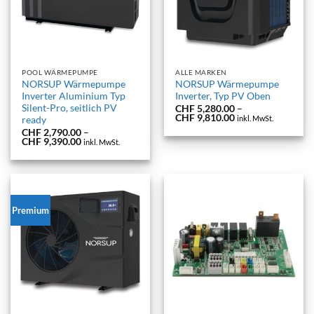
POOL WÄRMEPUMPE
ALLE MARKEN
NORSUP Wärmepumpe
NORSUP Wärmepumpe
Inverter Aluminium Typ
Inverter, Typ PV Oben
Silent-Pro, seitlich PV
CHF
5,280.00
–
Preisspanne:
CHF
9,810.00
inkl. MwSt.
ready
CHF 5,280.00
CHF
2,790.00
–
bis
Preisspanne:
CHF
9,390.00
inkl. MwSt.
CHF 9,810.00
CHF 2,790.00
bis
CHF 9,390.00
Premium