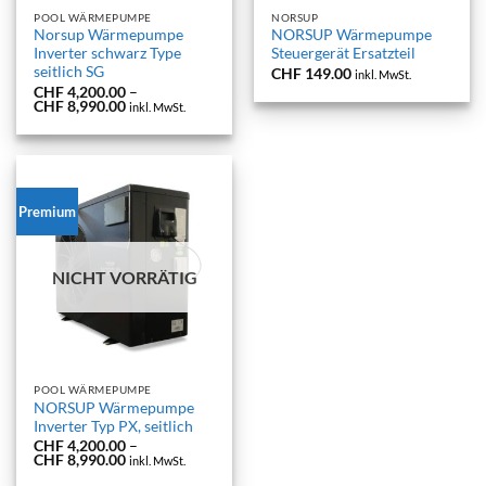
POOL WÄRMEPUMPE
NORSUP
Norsup Wärmepumpe
NORSUP Wärmepumpe
Inverter schwarz Type
Steuergerät Ersatzteil
seitlich SG
CHF
149.00
inkl. MwSt.
CHF
4,200.00
–
Preisspanne:
CHF
8,990.00
inkl. MwSt.
CHF 4,200.00
bis
CHF 8,990.00
Premium
NICHT VORRÄTIG
POOL WÄRMEPUMPE
NORSUP Wärmepumpe
Inverter Typ PX, seitlich
CHF
4,200.00
–
Preisspanne:
CHF
8,990.00
inkl. MwSt.
CHF 4,200.00