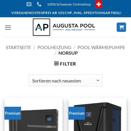
Skip
100% Schweizer Onlineshop
to
VERSANDKOSTENFREI AB 150 CHF, INKL. SPEDITIONSARTIKEL!
content
STARTSEITE
/
POOLHEIZUNG
/
POOL WÄRMEPUMPE
/
NORSUP
FILTER
Premium
Premium