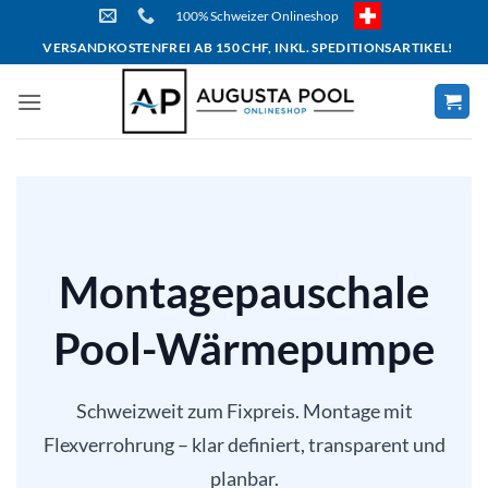
Skip
100% Schweizer Onlineshop
to
VERSANDKOSTENFREI AB 150 CHF, INKL. SPEDITIONSARTIKEL!
content
Montagepauschale
Pool-Wärmepumpe
Schweizweit zum Fixpreis. Montage mit
Flexverrohrung – klar definiert, transparent und
planbar.