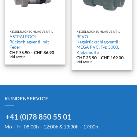
KEGELRÜCKSCHLAGVENTIL
KEGELRÜCKSCHLAGVENTIL
ASTRALPOOL
BEVO
Rückschlagventil mit
Kegelrückschlagventil
Feder
MEGA PVC, Typ 5000,
Klebemuffe
Preisspanne:
CHF
75.90
–
CHF
86.90
CHF 75.90
inkl. MwSt.
Preiss
CHF
25.90
–
CHF
169.00
bis
CHF 25
inkl. MwSt.
CHF 86.90
bis
CHF 1
KUNDENSERVICE
+41 (0)78 850 55 01
Mo – Fr 08:00h – 12:00h & 13:30h – 17:00h