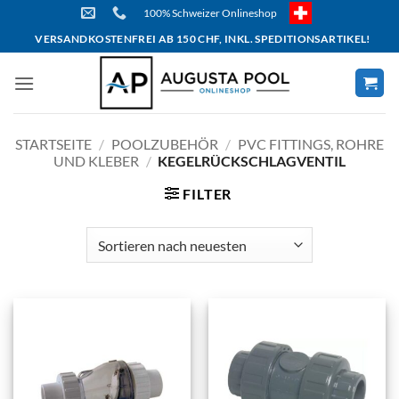
Skip
100% Schweizer Onlineshop
to
VERSANDKOSTENFREI AB 150 CHF, INKL. SPEDITIONSARTIKEL!
content
STARTSEITE
/
POOLZUBEHÖR
/
PVC FITTINGS, ROHRE
UND KLEBER
/
KEGELRÜCKSCHLAGVENTIL
FILTER