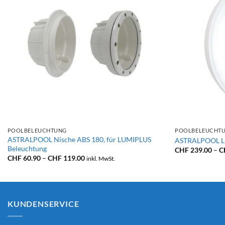
+
+
POOLBELEUCHTUNG
POOLBELEUCHT
ASTRALPOOL Nische ABS 180, für LUMIPLUS
ASTRALPOOL LE
Beleuchtung
CHF
239.00
–
C
Preisspanne:
CHF
60.90
–
CHF
119.00
inkl. MwSt.
CHF 60.90
bis
CHF 119.00
KUNDENSERVICE