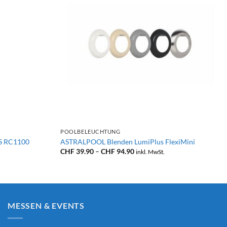
+
POOLBELEUCHTUNG
S RC1100
ASTRALPOOL Blenden LumiPlus FlexiMini
Preisspanne:
CHF
39.90
–
CHF
94.90
inkl. MwSt.
CHF 39.90
bis
CHF 94.90
MESSEN & EVENTS