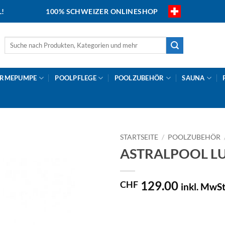
L!
100% SCHWEIZER ONLINESHOP
Suche
nach:
RMEPUMPE
POOLPFLEGE
POOLZUBEHÖR
SAUNA
STARTSEITE
/
POOLZUBEHÖR
ASTRALPOOL LU
129.00
CHF
inkl. MwSt