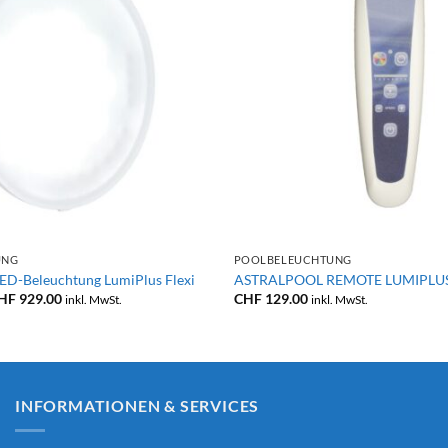
+
UNG
POOLBELEUCHTUNG
D-Beleuchtung LumiPlus Flexi
ASTRALPOOL REMOTE LUMIPLU
Preisspanne:
HF
929.00
CHF
129.00
inkl. MwSt.
inkl. MwSt.
CHF 239.00
bis
CHF 929.00
INFORMATIONEN & SERVICES