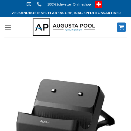
Skip
100% Schweizer Onlineshop
to
VERSANDKOSTENFREI AB 150 CHF, INKL. SPEDITIONSARTIKEL!
content