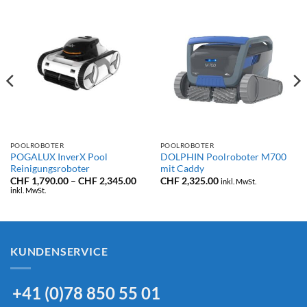
POOLROBOTER
POOLROBOTER
POGALUX InverX Pool
DOLPHIN Poolroboter M700
Reinigungsroboter
mit Caddy
Preisspanne:
CHF
1,790.00
–
CHF
2,345.00
CHF
2,325.00
inkl. MwSt.
CHF 1,790.00
inkl. MwSt.
bis
CHF 2,345.00
KUNDENSERVICE
+41 (0)78 850 55 01