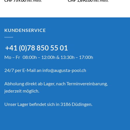
isspanne:
CHF
759.00
CHF
1,690.00
inkl. MwSt.
inkl. MwSt.
F 4,035.00
F 4,085.00
KUNDENSERVICE
+41 (0)78 850 55 01
Mo – Fr 08:00h – 12:00h & 13:30h – 17:00h
24/7 per E-Mail an
info@augusta-pool.ch
Abholung direkt ab Lager, nach Terminvereinbarung,
jederzeit möglich.
Unser Lager befindet sich in 3186 Düdingen.