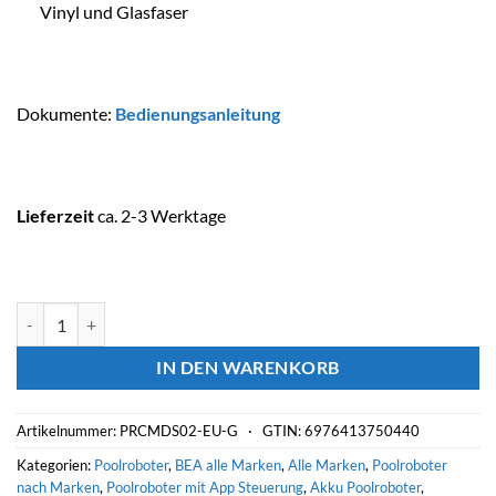
Vinyl und Glasfaser
Dokumente:
Bedienungsanleitung
Lieferzeit
ca. 2-3 Werktage
BEATBOT Poolroboter AQUASENSE 2 ULTRA Menge
IN DEN WARENKORB
Artikelnummer:
PRCMDS02-EU-G ·
GTIN: 6976413750440
Kategorien:
Poolroboter
,
BEA alle Marken
,
Alle Marken
,
Poolroboter
nach Marken
,
Poolroboter mit App Steuerung
,
Akku Poolroboter
,