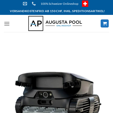
Skip
100% Schweizer Onlineshop
to
VERSANDKOSTENFREI AB 150 CHF, INKL. SPEDITIONSARTIKEL!
content