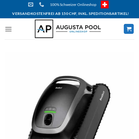
Skip
100% Schweizer Onlineshop
to
VERSANDKOSTENFREI AB 150 CHF, INKL. SPEDITIONSARTIKEL!
content