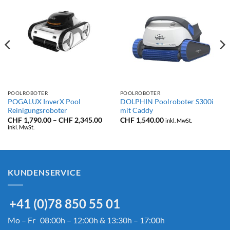
POOLROBOTER
POOLROBOTER
POGALUX InverX Pool
DOLPHIN Poolroboter S300i
Reinigungsroboter
mit Caddy
Preisspanne:
CHF
1,790.00
–
CHF
2,345.00
CHF
1,540.00
inkl. MwSt.
CHF 1,790.00
inkl. MwSt.
bis
CHF 2,345.00
KUNDENSERVICE
+41 (0)78 850 55 01
Mo – Fr 08:00h – 12:00h & 13:30h – 17:00h