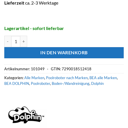
Lieferzeit
ca. 2-3 Werktage
Lagerartikel - sofort lieferbar
DOLPHIN Poolroboter BIO SUCTION mit Caddy, PVC-Bürsten grau in
IN DEN WARENKORB
Artikelnummer:
101049 ·
GTIN: 7290018512418
Kategorien:
Alle Marken
,
Poolroboter nach Marken
,
BEA alle Marken
,
BEA DOLPHIN
,
Poolroboter
,
Boden-/Wandreinigung
,
Dolphin