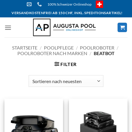
Skip
100% Schweizer Onlineshop
to
VERSANDKOSTENFREI AB 150 CHF, INKL. SPEDITIONSARTIKEL!
content
STARTSEITE
/
POOLPFLEGE
/
POOLROBOTER
/
POOLROBOTER NACH MARKEN
/
BEATBOT
FILTER