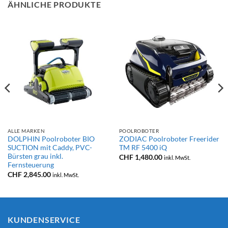
ÄHNLICHE PRODUKTE
ALLE MARKEN
POOLROBOTER
DOLPHIN Poolroboter BIO
ZODIAC Poolroboter Freerider
SUCTION mit Caddy, PVC-
TM RF 5400 iQ
Bürsten grau inkl.
CHF
1,480.00
inkl. MwSt.
Fernsteuerung
CHF
2,845.00
inkl. MwSt.
KUNDENSERVICE