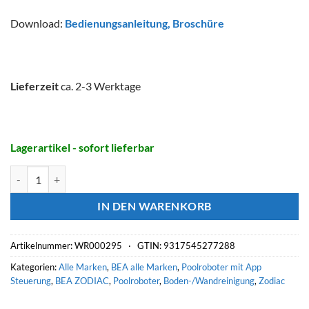
Download:
Bedienungsanleitung
,
Broschüre
Lieferzeit
ca. 2-3 Werktage
Lagerartikel - sofort lieferbar
ZODIAC Poolroboter RA 6800 IQ Alpha - 4WD Allrad Menge
IN DEN WARENKORB
Artikelnummer:
WR000295 ·
GTIN: 9317545277288
Kategorien:
Alle Marken
,
BEA alle Marken
,
Poolroboter mit App
Steuerung
,
BEA ZODIAC
,
Poolroboter
,
Boden-/Wandreinigung
,
Zodiac