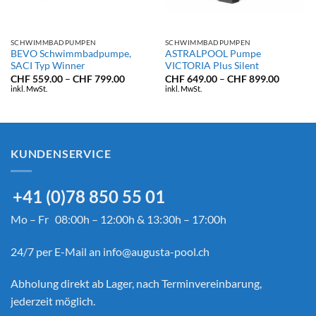
SCHWIMMBADPUMPEN
SCHWIMMBADPUMPEN
BEVO Schwimmbadpumpe,
ASTRALPOOL Pumpe
SACI Typ Winner
VICTORIA Plus Silent
isspanne:
Preisspanne:
Preissp
CHF
559.00
–
CHF
799.00
CHF
649.00
–
CHF
899.00
F 1,190.00
CHF 559.00
CHF 649
inkl. MwSt.
inkl. MwSt.
bis
bis
F 1,590.00
CHF 799.00
CHF 899
KUNDENSERVICE
+41 (0)78 850 55 01
Mo – Fr 08:00h – 12:00h & 13:30h – 17:00h
24/7 per E-Mail an
info@augusta-pool.ch
Abholung direkt ab Lager, nach Terminvereinbarung,
jederzeit möglich.