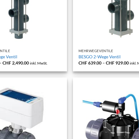
+
NTILE
MEHRWEGEVENTILE
e Ventil
BESGO 2-Wege Ventil
Preisspanne:
Preis
–
CHF
2,490.00
CHF
639.00
–
CHF
929.00
inkl. MwSt.
inkl.
CHF 769.00
CHF 
bis
bis
CHF 2,490.00
CHF 