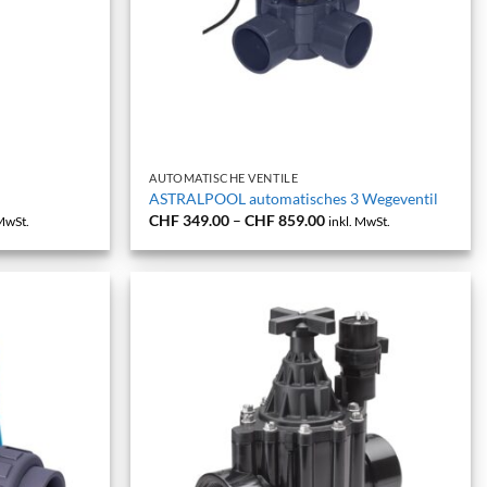
+
AUTOMATISCHE VENTILE
ASTRALPOOL automatisches 3 Wegeventil
spanne:
Preisspanne:
CHF
349.00
–
CHF
859.00
 MwSt.
inkl. MwSt.
639.00
CHF 349.00
bis
929.00
CHF 859.00