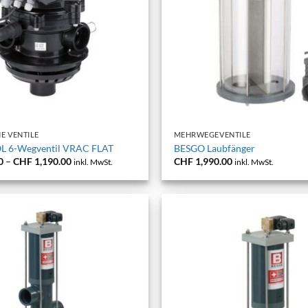
+
E VENTILE
MEHRWEGEVENTILE
 6-Wegventil VRAC FLAT
BESGO Laubfänger
Preisspanne:
0
–
CHF
1,190.00
CHF
1,990.00
inkl. MwSt.
inkl. MwSt.
CHF 1,090.00
bis
CHF 1,190.00