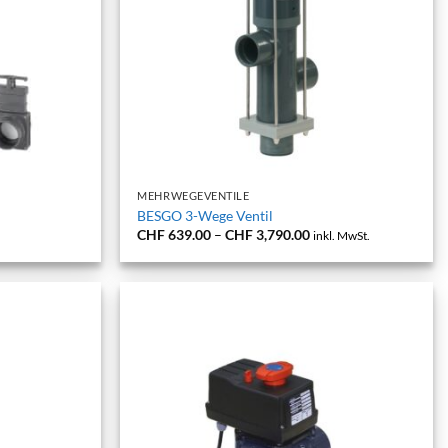
+
MEHRWEGEVENTILE
BESGO 3-Wege Ventil
Preisspanne:
CHF
639.00
–
CHF
3,790.00
inkl. MwSt.
CHF 639.00
bis
CHF 3,790.00