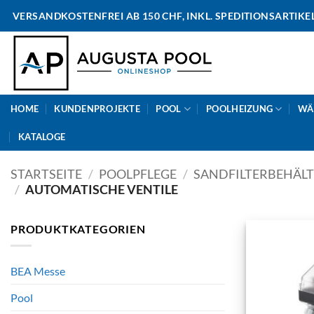
Skip
VERSANDKOSTENFREI AB 150 CHF, INKL. SPEDITIONSARTIKE
to
content
HOME
KUNDENPROJEKTE
POOL
POOLHEIZUNG
WÄ
KATALOGE
STARTSEITE
/
POOLPFLEGE
/
SANDFILTERBEHÄL
/
AUTOMATISCHE VENTILE
PRODUKTKATEGORIEN
BEA Messe
Pool