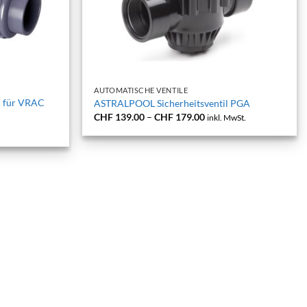
+
AUTOMATISCHE VENTILE
l für VRAC
ASTRALPOOL Sicherheitsventil PGA
Preisspanne:
CHF
139.00
–
CHF
179.00
inkl. MwSt.
CHF 139.00
bis
CHF 179.00