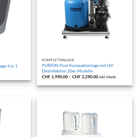
+
KOMPLETTANLAGE
PURION Pool Kompaktanlage mit UV-
ge 4 in 1
Desinfektion 20er Modelle
Preisspanne:
CHF
1,990.00
–
CHF
2,290.00
inkl. MwSt.
CHF 1,990.00
bis
CHF 2,290.00