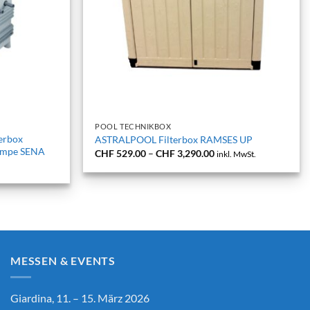
+
POOL TECHNIKBOX
erbox
ASTRALPOOL Filterbox RAMSES UP
Pumpe SENA
Preisspanne:
CHF
529.00
–
CHF
3,290.00
inkl. MwSt.
CHF 529.00
bis
CHF 3,290.00
MESSEN & EVENTS
Giardina, 11. – 15. März 2026