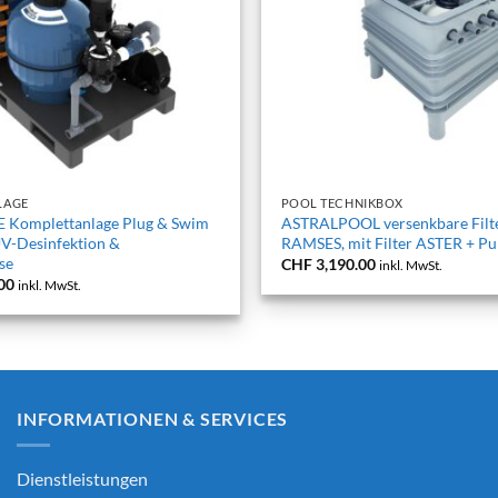
+
LAGE
POOL TECHNIKBOX
Komplettanlage Plug & Swim
ASTRALPOOL versenkbare Filt
UV-Desinfektion &
RAMSES, mit Filter ASTER + 
se
CHF
3,190.00
inkl. MwSt.
00
inkl. MwSt.
INFORMATIONEN & SERVICES
Dienstleistungen