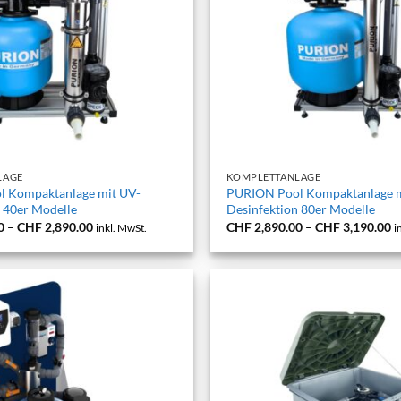
+
LAGE
KOMPLETTANLAGE
 Kompaktanlage mit UV-
PURION Pool Kompaktanlage m
 40er Modelle
Desinfektion 80er Modelle
Preisspanne:
P
0
–
CHF
2,890.00
CHF
2,890.00
–
CHF
3,190.00
inkl. MwSt.
i
CHF 2,590.00
C
bis
bi
CHF 2,890.00
C