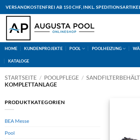
Skip
VERSANDKOSTENFREI AB 150 CHF, INKL. SPEDITIONSARTIKE
to
content
HOME
KUNDENPROJEKTE
POOL
POOLHEIZUNG
WÄ
KATALOGE
STARTSEITE
/
POOLPFLEGE
/
SANDFILTERBEHÄL
KOMPLETTANLAGE
PRODUKTKATEGORIEN
BEA Messe
Pool