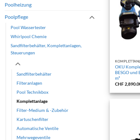
Poolheizung
Poolpflege
Pool Wassertester
Whirlpool Chemie
Sandfilterbehälter, Komplettanlagen,
+
Steuerungen
KOMPLETTAN
OKU Komplet
BESGO und B
Sandfilterbehälter
m³
Filteranlagen
CHF
2,890.0
Pool Technikbox
Komplettanlage
Filter-Medium & -Zubehör
Kartuschenfilter
Automatische Ventile
Mehrwegeventile