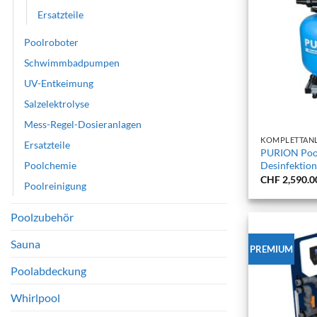
Ersatzteile
Poolroboter
Schwimmbadpumpen
UV-Entkeimung
Salzelektrolyse
+
Mess-Regel-Dosieranlagen
KOMPLETTAN
Ersatzteile
PURION Pool
Poolchemie
Desinfektion
CHF
2,590.0
Poolreinigung
Poolzubehör
Sauna
PREMIUM
Poolabdeckung
Whirlpool