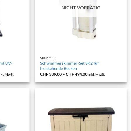
NICHT VORRÄTIG
+
SKIMMER
it UV-
Schwimmerskimmer-Set SK2 für
freistehende Becken
reisspanne:
Preisspanne:
CHF
339.00
–
CHF
494.00
nkl. MwSt.
inkl. MwSt.
HF 2,890.00
CHF 339.00
s
bis
HF 3,190.00
CHF 494.00