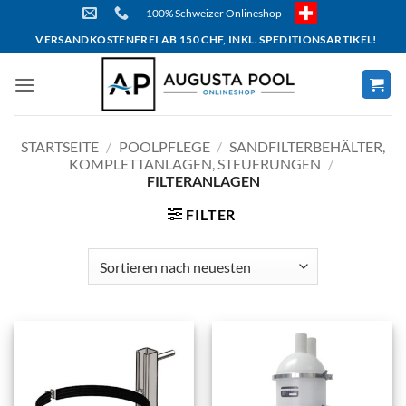
Skip
100% Schweizer Onlineshop
to
VERSANDKOSTENFREI AB 150 CHF, INKL. SPEDITIONSARTIKEL!
content
STARTSEITE
/
POOLPFLEGE
/
SANDFILTERBEHÄLTER,
KOMPLETTANLAGEN, STEUERUNGEN
/
FILTERANLAGEN
FILTER