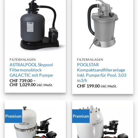
FILTERANLAGEN
FILTERANLAGEN
ASTRALPOOL Skypool
POOLSTAR
Filtermonoblock
Kompaktsandfilteranlage
GALACTIC mit Pumpe
inkl. Pumpe für Pool, 3,03
m3/h
CHF
739.00
–
Preisspanne:
CHF
1,029.00
inkl. MwSt.
CHF
199.00
inkl. MwSt.
CHF 739.00
bis
CHF 1,029.00
Premium
Premium