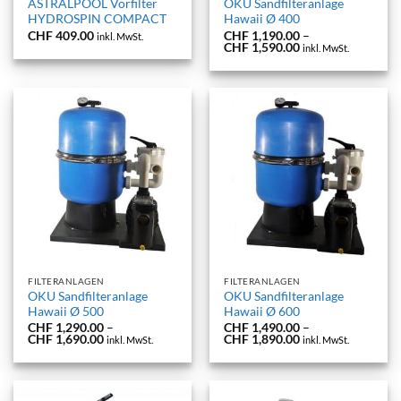
ASTRALPOOL Vorfilter
OKU Sandfilteranlage
HYDROSPIN COMPACT
Hawaii Ø 400
CHF
409.00
CHF
1,190.00
–
inkl. MwSt.
Preisspanne:
CHF
1,590.00
inkl. MwSt.
CHF 1,190.00
bis
CHF 1,590.00
FILTERANLAGEN
FILTERANLAGEN
OKU Sandfilteranlage
OKU Sandfilteranlage
Hawaii Ø 500
Hawaii Ø 600
CHF
1,290.00
–
CHF
1,490.00
–
Preisspanne:
Preisspanne:
CHF
1,690.00
CHF
1,890.00
inkl. MwSt.
inkl. MwSt.
CHF 1,290.00
CHF 1,490.00
bis
bis
CHF 1,690.00
CHF 1,890.00