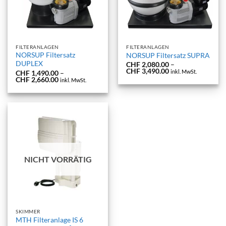
FILTERANLAGEN
FILTERANLAGEN
NORSUP Filtersatz
NORSUP Filtersatz SUPRA
DUPLEX
CHF
2,080.00
–
Preisspanne:
CHF
3,490.00
inkl. MwSt.
CHF
1,490.00
–
CHF 2,080.00
Preisspanne:
CHF
2,660.00
inkl. MwSt.
bis
CHF 1,490.00
CHF 3,490.00
bis
CHF 2,660.00
NICHT VORRÄTIG
SKIMMER
MTH Filteranlage IS 6