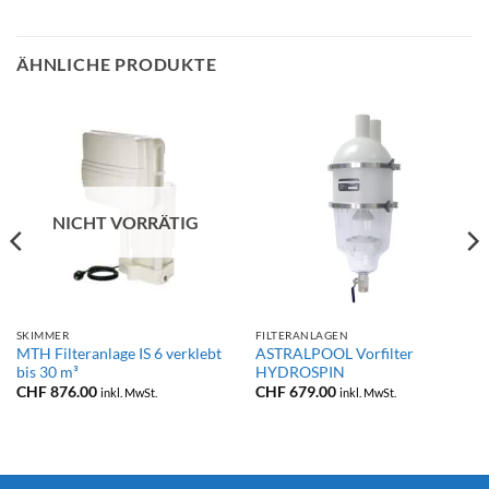
ÄHNLICHE PRODUKTE
NICHT VORRÄTIG
SKIMMER
FILTERANLAGEN
MTH Filteranlage IS 6 verklebt
ASTRALPOOL Vorfilter
bis 30 m³
HYDROSPIN
isspanne:
CHF
876.00
CHF
679.00
inkl. MwSt.
inkl. MwSt.
F 1,290.00
F 1,690.00