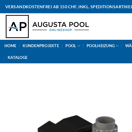
Skip
VERSANDKOSTENFREI AB 150 CHF, INKL. SPEDITIONSARTIKE
to
content
HOME
KUNDENPROJEKTE
POOL
POOLHEIZUNG
WÄ
KATALOGE