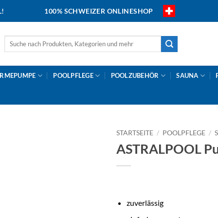
L!
100% SCHWEIZER ONLINESHOP
Suche
nach:
RMEPUMPE
POOLPFLEGE
POOLZUBEHÖR
SAUNA
STARTSEITE
/
POOLPFLEGE
/
ASTRALPOOL Pu
zuverlässig