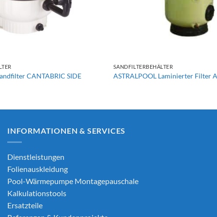
+
LTER
SANDFILTERBEHÄLTER
ndfilter CANTABRIC SIDE
ASTRALPOOL Laminierter Filter 
INFORMATIONEN & SERVICES
Dienstleistungen
Folienauskleidung
Pool-Wärmepumpe Montagepauschale
Kalkulationstools
Ersatzteile