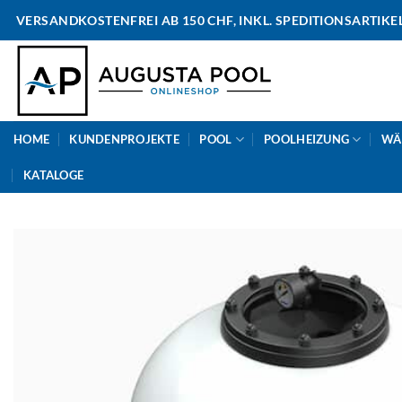
Skip
VERSANDKOSTENFREI AB 150 CHF, INKL. SPEDITIONSARTIKE
to
content
HOME
KUNDENPROJEKTE
POOL
POOLHEIZUNG
WÄ
KATALOGE