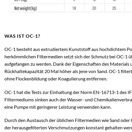
WAS IST OC-1?
OC-1 besteht aus extrudiertem Kunststoff aus hochdichtem Po
herkömmlichen Filtermedien setzt sich der Schmutz bei OC-1 üb
aufgefangen zu werden. Dank der Eigenschaften des Materials 
Rückhaltekapazität 20 Mal höher als jene von Sand. OC-1 filte
ohne Flockenbildung oder Koagulierung entfernen.
OC-1 hat die Tests zur Einhaltung der Norm EN-16713-1 des IFTS
Filtermediums sinken auch der Wasser- und Chemikalienverbra
eine Pumpe mit geringerer Leistung verwenden kann.
Durch den Austausch der üblichen Filtermedien wie Sand oder G
der herausgefilterten Verschmutzungen konstant gehalten werd