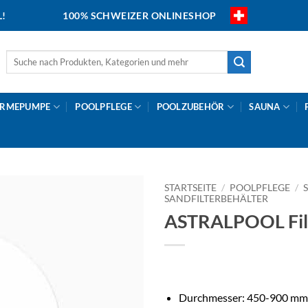
L!
100% SCHWEIZER ONLINESHOP
Suche
nach:
RMEPUMPE
POOLPFLEGE
POOLZUBEHÖR
SAUNA
STARTSEITE
/
POOLPFLEGE
/
SANDFILTERBEHÄLTER
ASTRALPOOL Fil
Durchmesser: 450-900 mm