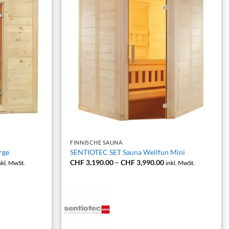
+
FINNISCHE SAUNA
rge
SENTIOTEC SET Sauna Wellfun Mini
reisspanne:
Preisspanne:
CHF
3,190.00
–
CHF
3,990.00
nkl. MwSt.
inkl. MwSt.
HF 3,290.00
CHF 3,190.00
s
bis
HF 4,090.00
CHF 3,990.00