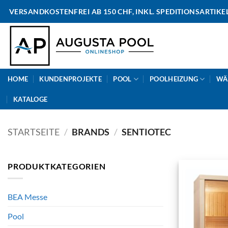
Skip
VERSANDKOSTENFREI AB 150 CHF, INKL. SPEDITIONSARTIKE
to
content
HOME
KUNDENPROJEKTE
POOL
POOLHEIZUNG
WÄ
KATALOGE
STARTSEITE
/
BRANDS
/
SENTIOTEC
PRODUKTKATEGORIEN
BEA Messe
Pool