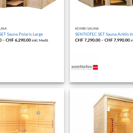
+
AUNA
KOMBI SAUNA
ET Sauna Polaris Large
SENTIOTEC SET Sauna Arktis In
Preisspanne:
P
0
–
CHF
6,290.00
CHF
7,290.00
–
CHF
7,990.00
inkl. MwSt.
i
CHF 5,490.00
C
bis
bi
CHF 6,290.00
C