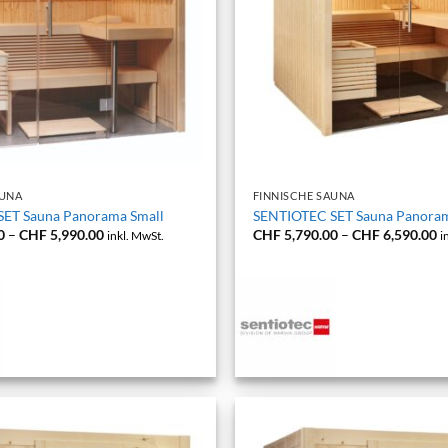
+
AUNA
FINNISCHE SAUNA
ET Sauna Panorama Small
SENTIOTEC SET Sauna Panoram
Preisspanne:
P
0
–
CHF
5,990.00
CHF
5,790.00
–
CHF
6,590.00
inkl. MwSt.
i
CHF 5,290.00
C
bis
bi
CHF 5,990.00
C