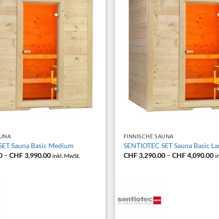
+
AUNA
FINNISCHE SAUNA
ET Sauna Basic Medium
SENTIOTEC SET Sauna Basic La
Preisspanne:
P
0
–
CHF
3,990.00
CHF
3,290.00
–
CHF
4,090.00
inkl. MwSt.
i
CHF 3,190.00
C
bis
bi
CHF 3,990.00
C