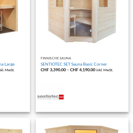
+
FINNISCHE SAUNA
a Large
SENTIOTEC SET Sauna Basic Corner
reisspanne:
Preisspanne:
CHF
3,390.00
–
CHF
4,190.00
nkl. MwSt.
inkl. MwSt.
HF 5,790.00
CHF 3,390.00
s
bis
HF 6,590.00
CHF 4,190.00