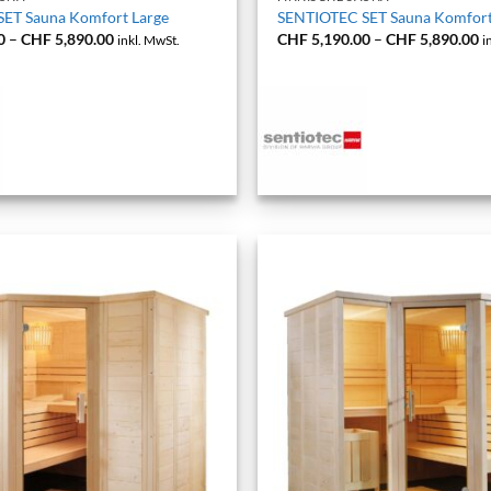
ET Sauna Komfort Large
SENTIOTEC SET Sauna Komfort
Preisspanne:
P
0
–
CHF
5,890.00
CHF
5,190.00
–
CHF
5,890.00
inkl. MwSt.
i
CHF 5,190.00
C
bis
bi
CHF 5,890.00
C