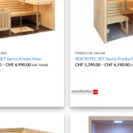
+
AUNA
FINNISCHE SAUNA
ET Sauna Alaska View
SENTIOTEC SET Sauna Alaska M
Preisspanne:
P
0
–
CHF
6,990.00
CHF
5,390.00
–
CHF
6,190.00
inkl. MwSt.
i
CHF 6,290.00
C
bis
bi
CHF 6,990.00
C