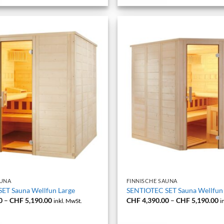
+
AUNA
FINNISCHE SAUNA
ET Sauna Wellfun Large
SENTIOTEC SET Sauna Wellfun
Preisspanne:
P
0
–
CHF
5,190.00
CHF
4,390.00
–
CHF
5,190.00
inkl. MwSt.
i
CHF 4,390.00
C
bis
bi
CHF 5,190.00
C