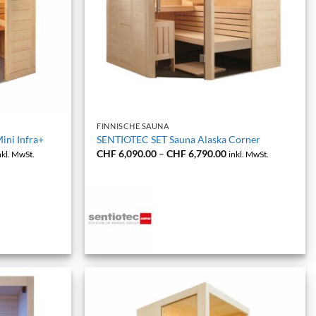
+
FINNISCHE SAUNA
ini Infra+
SENTIOTEC SET Sauna Alaska Corner
reisspanne:
Preisspanne:
CHF
6,090.00
–
CHF
6,790.00
nkl. MwSt.
inkl. MwSt.
HF 5,390.00
CHF 6,090.00
s
bis
HF 6,190.00
CHF 6,790.00