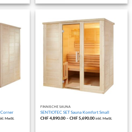
+
FINNISCHE SAUNA
 Corner
SENTIOTEC SET Sauna Komfort Small
reisspanne:
Preisspanne:
CHF
4,890.00
–
CHF
5,690.00
nkl. MwSt.
inkl. MwSt.
HF 4,390.00
CHF 4,890.00
s
bis
HF 5,190.00
CHF 5,690.00