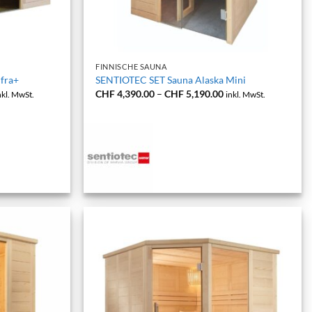
+
FINNISCHE SAUNA
fra+
SENTIOTEC SET Sauna Alaska Mini
reisspanne:
Preisspanne:
CHF
4,390.00
–
CHF
5,190.00
nkl. MwSt.
inkl. MwSt.
HF 7,290.00
CHF 4,390.00
s
bis
HF 7,990.00
CHF 5,190.00