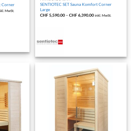
SENTIOTEC SET Sauna Komfort Corner
 Corner
Large
reisspanne:
nkl. MwSt.
HF 5,190.00
Preisspanne:
CHF
5,590.00
–
CHF
6,390.00
inkl. MwSt.
s
CHF 5,590.00
HF 5,890.00
bis
CHF 6,390.00