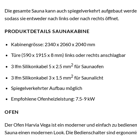
Die gesamte Sauna kann auch spiegelverkehrt aufgebaut werden,
sodass sie entweder nach links oder nach rechts öffnet.
PRODUKTDETAILS SAUNAKABINE
Kabinengrösse: 2340 x 2060 x 2040 mm
Türe (590 x 1915 x 8 mm) links oder rechts anschlagbar
2
3 lfm Silikonkabel 5 x 2.5 mm
für Saunaofen
2
3 lfm Silikonkabel 3 x 1.5 mm
für Saunalicht
Spiegelverkehrter Aufbau möglich
Empfohlene Ofenheizleistung: 7.5-9 kW
OFEN
Der Ofen Harvia Vega ist ein moderner und einfach zu bedienen
Sauna einen modernen Look. Die Bedienschalter sind ergonomisc