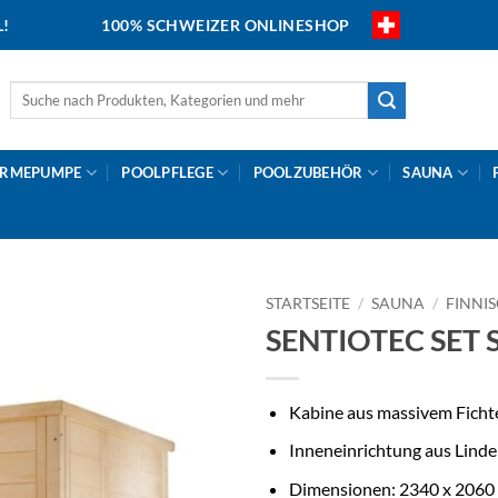
L!
100% SCHWEIZER ONLINESHOP
Suche
nach:
RMEPUMPE
POOLPFLEGE
POOLZUBEHÖR
SAUNA
STARTSEITE
/
SAUNA
/
FINNI
SENTIOTEC SET Sa
Kabine aus massivem Ficht
Inneneinrichtung aus Lind
Dimensionen: 2340 x 2060