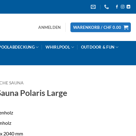
ANMELDEN
WARENKORB /
CHF
0.00
POOLABDECKUNG
WHIRLPOOL
OUTDOOR & FUN
SCHE SAUNA
una Polaris Large
enholz
enholz
 x 2040 mm