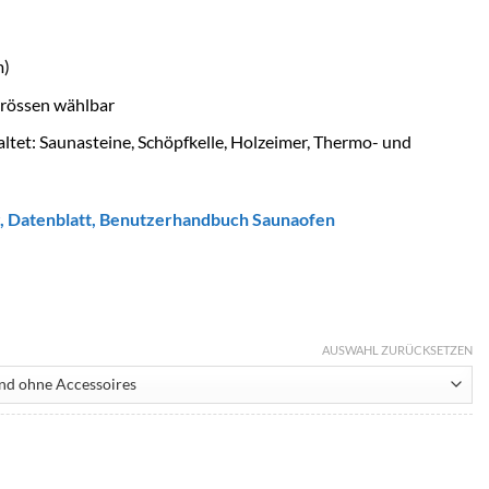
m)
rössen wählbar
ltet: Saunasteine, Schöpfkelle, Holzeimer, Thermo- und
,
D
atenblatt
,
Benutzerhandbuch Saunaofen
AUSWAHL ZURÜCKSETZEN
rge Menge