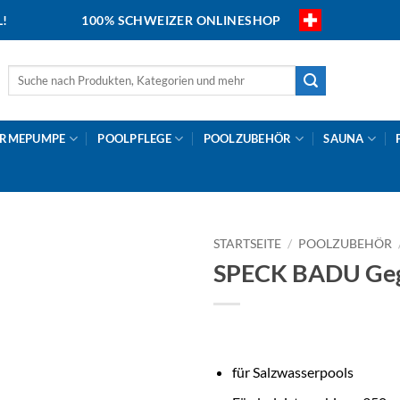
L!
100% SCHWEIZER ONLINESHOP
Suche
nach:
RMEPUMPE
POOLPFLEGE
POOLZUBEHÖR
SAUNA
STARTSEITE
/
POOLZUBEHÖR
SPECK BADU Gege
für Salzwasserpools