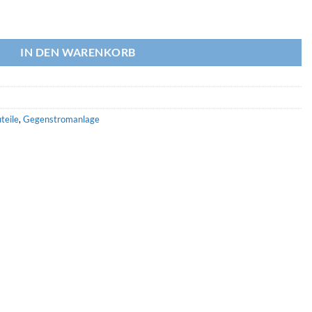
t Turbo Pro salt Menge
IN DEN WARENKORB
teile
,
Gegenstromanlage