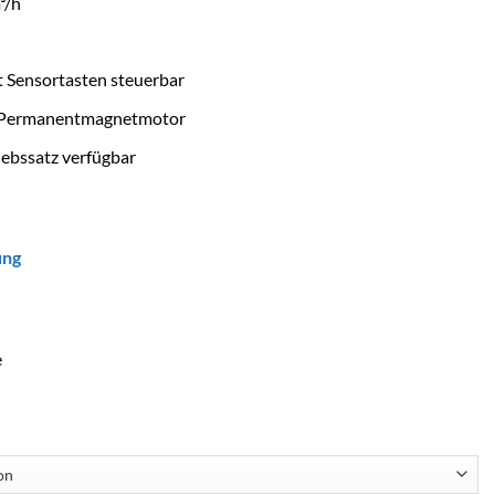
³/h
t Sensortasten steuerbar
d Permanentmagnetmotor
iebssatz verfügbar
ung
e