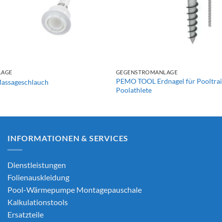
+
LAGE
GEGENSTROMANLAGE
PEMO TOOL Erdnagel für Pooltrai
ssageschlauch
Poolathlete
INFORMATIONEN & SERVICES
Dienstleistungen
Folienauskleidung
Pool-Wärmepumpe Montagepauschale
Kalkulationstools
Ersatzteile