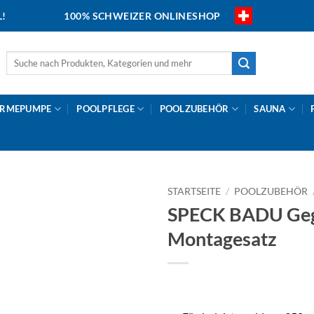
L!
100% SCHWEIZER ONLINESHOP
Suche
nach:
RMEPUMPE
POOLPFLEGE
POOLZUBEHÖR
SAUNA
STARTSEITE
/
POOLZUBEHÖR
SPECK BADU Gege
Montagesatz