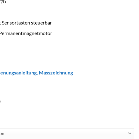
³/h
t Sensortasten steuerbar
d Permanentmagnetmotor
ienungsanleitung
,
Masszeichnung
e