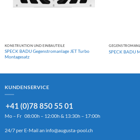
+
+
KONSTRUKTION UND EINBAUTEILE
GEGENSTROMAN
SPECK BADU Gegenstromanlage JET Turbo
SPECK BADU Ma
Montagesatz
KUNDENSERVICE
+41 (0)78 850 55 01
Mo – Fr 08:00h – 12:00h & 13:30h – 17:00h
24/7 per E-Mail an
info@augusta-pool.ch