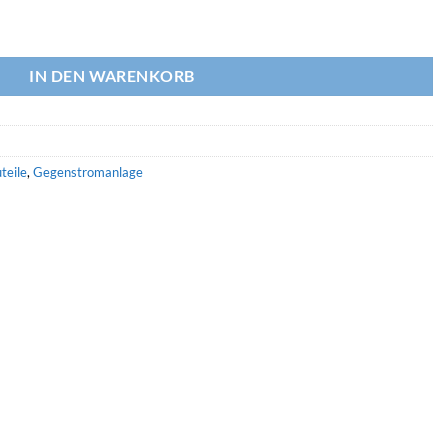
et Turbo Pro Montagesatz Menge
IN DEN WARENKORB
teile
,
Gegenstromanlage