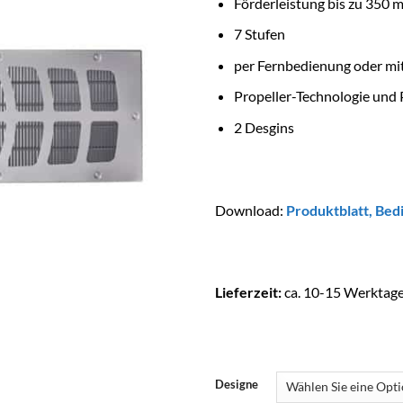
Förderleistung bis zu 350 m
7 Stufen
per Fernbedienung oder mi
Propeller-Technologie un
2 Desgins
Download:
Produktblatt
,
Bed
Lieferzeit:
ca. 10-15 Werktag
Designe