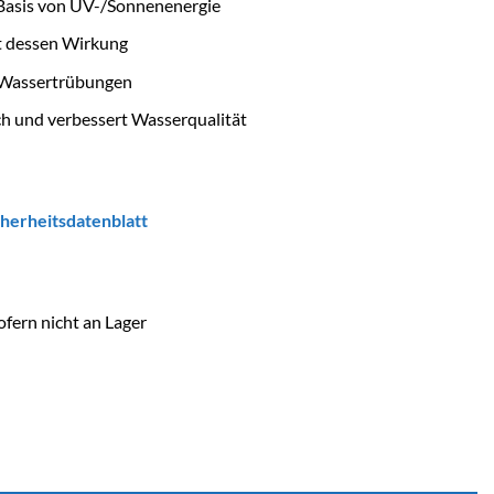
 Basis von UV-/Sonnenenergie
t dessen Wirkung
 Wassertrübungen
h und verbessert Wasserqualität
cherheitsdatenblatt
ofern nicht an Lager
Oxidation ACO 5 kg Menge