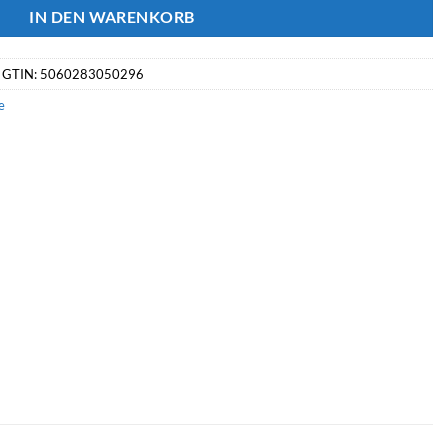
IN DEN WARENKORB
·
GTIN: 5060283050296
e