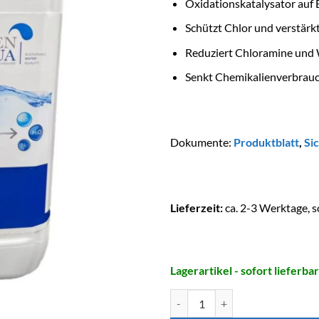
Oxidationskatalysator auf
Schützt Chlor und verstärk
Reduziert Chloramine und
Senkt Chemikalienverbrauc
Dokumente:
Produktblatt
,
Si
Lieferzeit:
ca. 2-3 Werktage, s
Lagerartikel - sofort lieferbar
DRYDEN AQUA Active Catalytic 