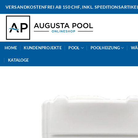
Skip
VERSANDKOSTENFREI AB 150 CHF, INKL. SPEDITIONSARTIKE
to
content
HOME
KUNDENPROJEKTE
POOL
POOLHEIZUNG
WÄ
KATALOGE