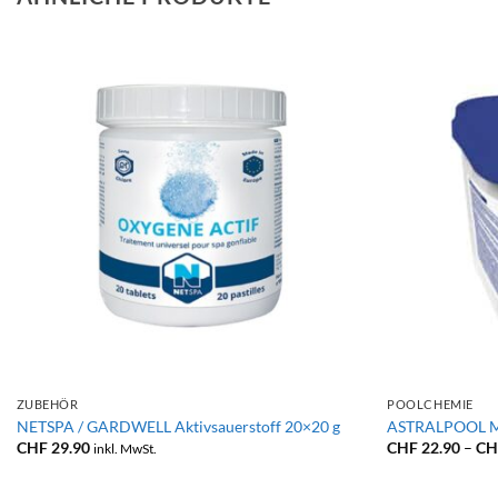
+
+
ZUBEHÖR
POOLCHEMIE
NETSPA / GARDWELL Aktivsauerstoff 20×20 g
ASTRALPOOL Mu
CHF
29.90
CHF
22.90
–
CH
inkl. MwSt.