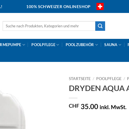
L!
100% SCHWEIZER ONLINESHOP
Suche
nach:
RMEPUMPE
POOLPFLEGE
POOLZUBEHÖR
SAUNA
STARTSEITE
/
POOLPFLEGE
/
DRYDEN AQUA Act
35.00
CHF
inkl. MwSt.