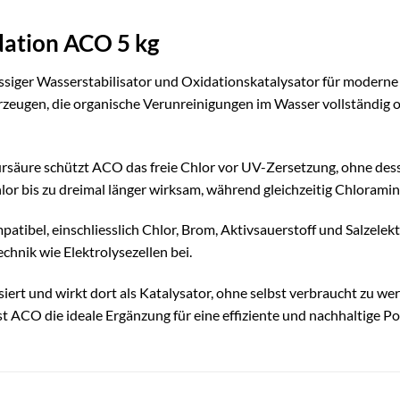
ation ACO 5 kg
üssiger Wasserstabilisator und Oxidationskatalysator für moderne 
zeugen, die organische Verunreinigungen im Wasser vollständig o
säure schützt ACO das freie Chlor vor UV-Zersetzung, ohne desse
hlor bis zu dreimal länger wirksam, während gleichzeitig Chloram
atibel, einschliesslich Chlor, Brom, Aktivsauerstoff und Salzele
hnik wie Elektrolysezellen bei.
iert und wirkt dort als Katalysator, ohne selbst verbraucht zu w
t ACO die ideale Ergänzung für eine effiziente und nachhaltige Po