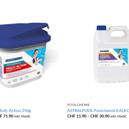
+
POOLCHEMIE
lti-Action 250g
ASTRALPOOL Poolchemie KALK
Preisspanne:
Preisspann
F
71.90
CHF
11.90
–
CHF
30.90
inkl. MwSt.
inkl. MwSt.
CHF 22.90
CHF 11.90
bis
bis
CHF 71.90
CHF 30.90