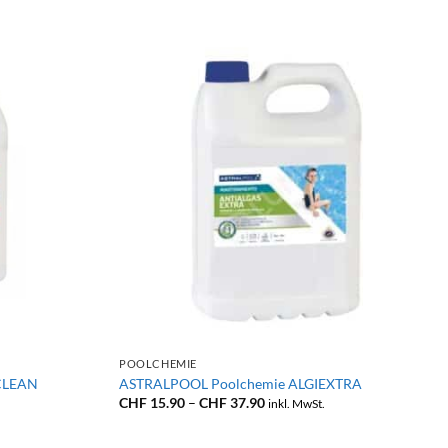
+
POOLCHEMIE
CLEAN
ASTRALPOOL Poolchemie ALGIEXTRA
e:
Preisspanne:
CHF
15.90
–
CHF
37.90
inkl. MwSt.
CHF 15.90
bis
CHF 37.90