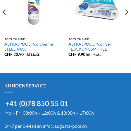
POOLCHEMIE
POOLCHEMIE
ASTRALPOOL Poolchemie
ASTRALPOOL Pool Gel
STEELINOX
FLOCKUNGSMITTEL
CHF
22.90
CHF
9.90
inkl. MwSt.
inkl. MwSt.
KUNDENSERVICE
+41 (0)78 850 55 01
Mo – Fr 08:00h – 12:00h & 13:30h – 17:00h
24/7 per E-Mail an
info@augusta-pool.ch