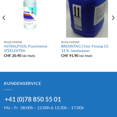
POOLCHEMIE
POOLCHEMIE
ASTRALPOOL Poolchemie
BRENNTAG Chlor Flüssig 13-
STEELEXTRA
14 %, Javelwasser
CHF
20.90
CHF
91.90
inkl. MwSt.
inkl. MwSt.
KUNDENSERVICE
+41 (0)78 850 55 01
Mo – Fr 08:00h – 12:00h & 13:30h – 17:00h