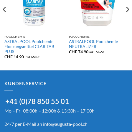
POOLCHEMIE
POOLCHEMIE
ASTRALPOOL Poolchemie
ASTRALPOOL Poolchemie
Flockungsmittel CLARITAB
NEUTRALIZER
PLUS
nne:
CHF
74.90
inkl. MwSt.
90
CHF
14.90
inkl. MwSt.
90
KUNDENSERVICE
+41 (0)78 850 55 01
Mo – Fr 08:00h – 12:00h & 13:30h – 17:00h
24/7 per E-Mail an
info@augusta-pool.ch