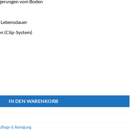
agerungen vom Boden
e Lebensdauer
n (Clip-System)
enkescher Menge
IN DEN WARENKORB
pflege & Reinigung