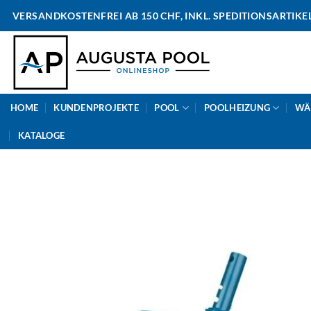
Skip
VERSANDKOSTENFREI AB 150 CHF, INKL. SPEDITIONSARTIKE
to
content
HOME
KUNDENPROJEKTE
POOL
POOLHEIZUNG
WÄ
KATALOGE