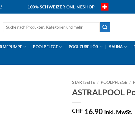
L!
100% SCHWEIZER ONLINESHOP
Suche
nach:
RMEPUMPE
POOLPFLEGE
POOLZUBEHÖR
SAUNA
STARTSEITE
/
POOLPFLEGE
/
ASTRALPOOL Poo
16.90
CHF
inkl. MwSt.