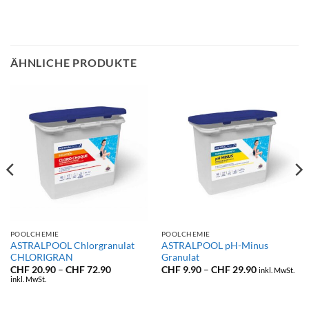
ÄHNLICHE PRODUKTE
POOLCHEMIE
POOLCHEMIE
ASTRALPOOL Chlorgranulat
ASTRALPOOL pH-Minus
CHLORIGRAN
Granulat
Preisspanne:
Preisspanne
CHF
20.90
–
CHF
72.90
CHF
9.90
–
CHF
29.90
inkl. MwSt.
CHF 20.90
CHF 9.90
inkl. MwSt.
bis
bis
CHF 72.90
CHF 29.90