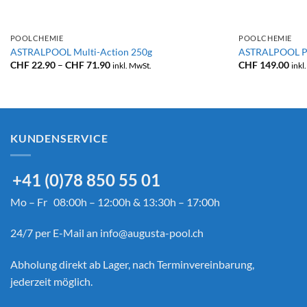
+
+
POOLCHEMIE
POOLCHEMIE
ASTRALPOOL Multi-Action 250g
ASTRALPOOL P
Preisspanne:
CHF
22.90
–
CHF
71.90
CHF
149.00
inkl. MwSt.
inkl
CHF 22.90
bis
CHF 71.90
KUNDENSERVICE
+41 (0)78 850 55 01
Mo – Fr 08:00h – 12:00h & 13:30h – 17:00h
24/7 per E-Mail an
info@augusta-pool.ch
Abholung direkt ab Lager, nach Terminvereinbarung,
jederzeit möglich.