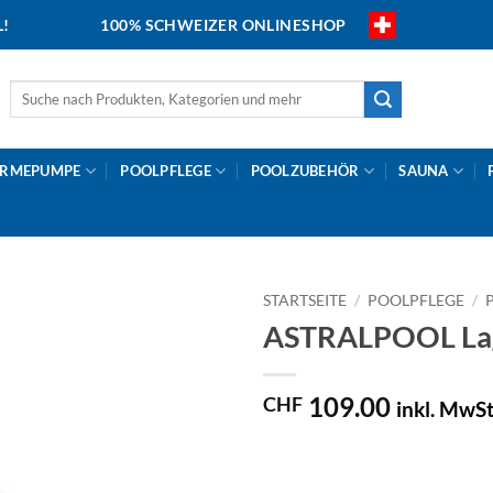
L!
100% SCHWEIZER ONLINESHOP
Suche
nach:
RMEPUMPE
POOLPFLEGE
POOLZUBEHÖR
SAUNA
STARTSEITE
/
POOLPFLEGE
/
ASTRALPOOL Lag
109.00
CHF
inkl. MwSt