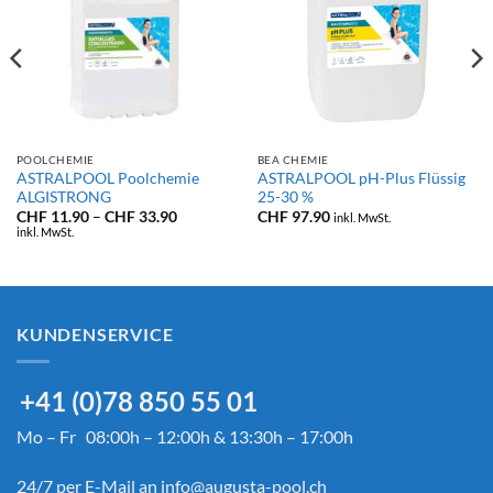
POOLCHEMIE
BEA CHEMIE
ASTRALPOOL Poolchemie
ASTRALPOOL pH-Plus Flüssig
ALGISTRONG
25-30 %
nne:
Preisspanne:
CHF
11.90
–
CHF
33.90
CHF
97.90
inkl. MwSt.
90
CHF 11.90
inkl. MwSt.
bis
90
CHF 33.90
KUNDENSERVICE
+41 (0)78 850 55 01
Mo – Fr 08:00h – 12:00h & 13:30h – 17:00h
24/7 per E-Mail an
info@augusta-pool.ch