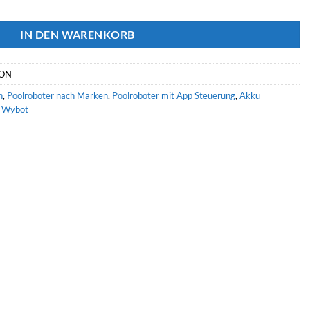
sion Menge
IN DEN WARENKORB
ION
n
,
Poolroboter nach Marken
,
Poolroboter mit App Steuerung
,
Akku
,
Wybot