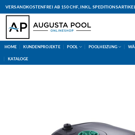
Skip
VERSANDKOSTENFREI AB 150 CHF, INKL. SPEDITIONSARTIKE
to
content
HOME
KUNDENPROJEKTE
POOL
POOLHEIZUNG
WÄ
KATALOGE