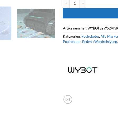
WYBOT Akku-Poolroboter S2 Vi
Artikelnummer:
WYBOTS2V/S2VIS
Kategorien:
Poolroboter
,
Alle Marke
Poolroboter
,
Boden-/Wandreinigung