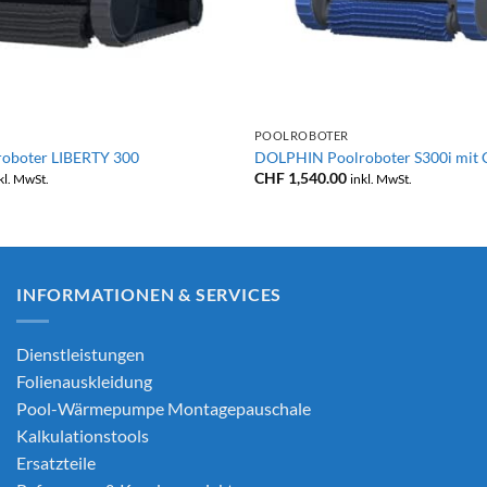
+
POOLROBOTER
oboter LIBERTY 300
DOLPHIN Poolroboter S300i mit 
CHF
1,540.00
kl. MwSt.
inkl. MwSt.
INFORMATIONEN & SERVICES
Dienstleistungen
Folienauskleidung
Pool-Wärmepumpe Montagepauschale
Kalkulationstools
Ersatzteile