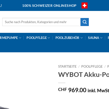
L!
100% SCHWEIZER ONLINESHOP
Suche
nach:
RMEPUMPE
POOLPFLEGE
POOLZUBEHÖR
SAUNA
STARTSEITE
/
POOLPFLEGE
/
WYBOT Akku-Pool
969.00
CHF
inkl. MwSt