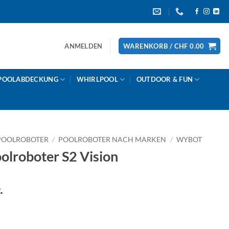
ANMELDEN
WARENKORB /
CHF
0.00
POOLABDECKUNG
WHIRLPOOL
OUTDOOR & FUN
POOLROBOTER
/
POOLROBOTER NACH MARKEN
/
WYBOT
roboter S2 Vision
.