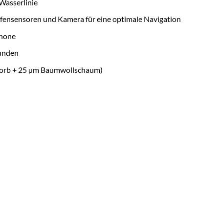
Wasserlinie
efensensoren und Kamera für eine optimale Navigation
phone
tunden
Korb + 25 µm Baumwollschaum)