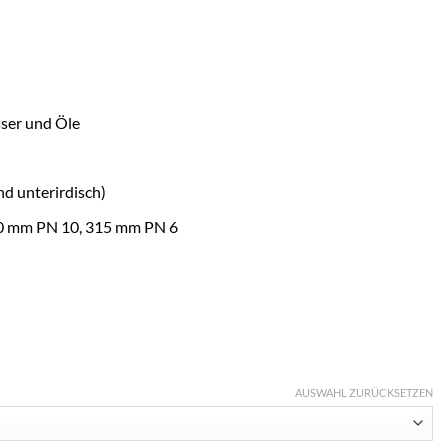
sser und Öle
nd unterirdisch)
0 mm PN 10, 315 mm PN 6
AUSWAHL ZURÜCKSETZEN