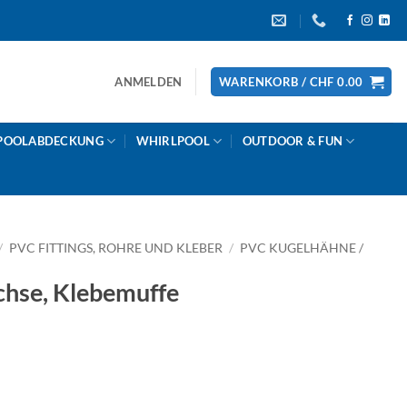
ANMELDEN
WARENKORB /
CHF
0.00
POOLABDECKUNG
WHIRLPOOL
OUTDOOR & FUN
/
PVC FITTINGS, ROHRE UND KLEBER
/
PVC KUGELHÄHNE /
hse, Klebemuffe