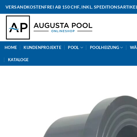
Skip
VERSANDKOSTENFREI AB 150 CHF, INKL. SPEDITIONSARTIKE
to
content
HOME
KUNDENPROJEKTE
POOL
POOLHEIZUNG
WÄ
KATALOGE