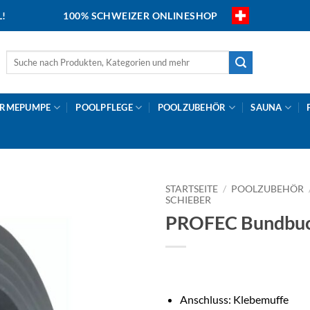
L!
100% SCHWEIZER ONLINESHOP
Suche
nach:
RMEPUMPE
POOLPFLEGE
POOLZUBEHÖR
SAUNA
STARTSEITE
/
POOLZUBEHÖR
SCHIEBER
PROFEC Bundbuc
Anschluss: Klebemuffe