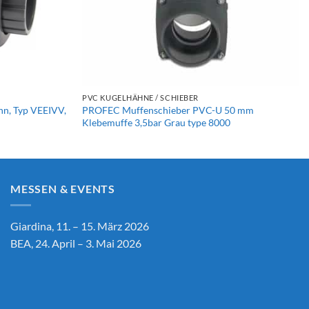
+
PVC KUGELHÄHNE / SCHIEBER
hn, Typ VEEIVV,
PROFEC Muffenschieber PVC-U 50 mm
Klebemuffe 3,5bar Grau type 8000
MESSEN & EVENTS
Giardina, 11. – 15. März 2026
BEA, 24. April – 3. Mai 2026