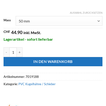
AUSWAHL ZURÜCKSETZEN
Mass
CHF
44.90
inkl. MwSt.
Lagerartikel - sofort lieferbar
BEVO FIP Easyfit 2-Wege Kugelhahn, Typ VEEIVV, Klebemuffe Menge
IN DEN WARENKORB
Artikelnummer:
7019188
Kategorie:
PVC Kugelhähne / Schieber