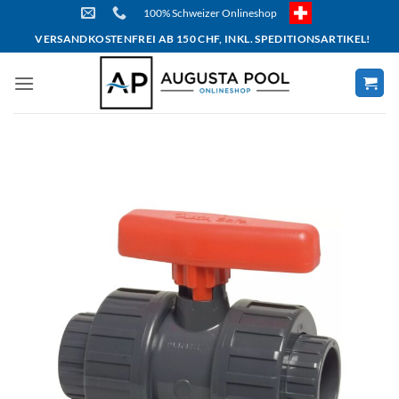
Skip
100% Schweizer Onlineshop
to
VERSANDKOSTENFREI AB 150 CHF, INKL. SPEDITIONSARTIKEL!
content