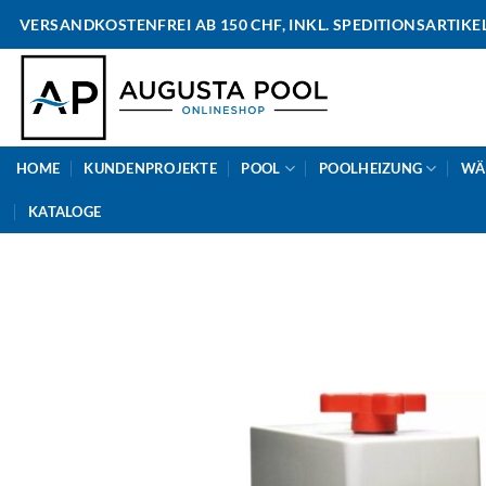
Skip
VERSANDKOSTENFREI AB 150 CHF, INKL. SPEDITIONSARTIKE
to
content
HOME
KUNDENPROJEKTE
POOL
POOLHEIZUNG
WÄ
KATALOGE