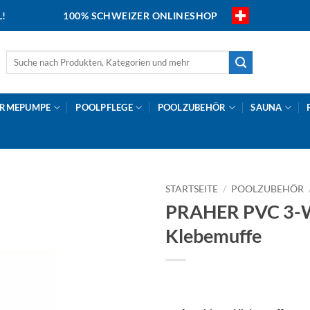
L!
100% SCHWEIZER ONLINESHOP
Suche
nach:
RMEPUMPE
POOLPFLEGE
POOLZUBEHÖR
SAUNA
STARTSEITE
/
POOLZUBEHÖR
PRAHER PVC 3-We
Klebemuffe