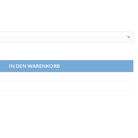
T-Bohrung Solar, Klebemuffe Menge
IN DEN WARENKORB