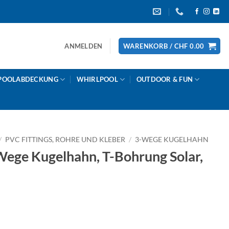
ANMELDEN
WARENKORB /
CHF
0.00
POOLABDECKUNG
WHIRLPOOL
OUTDOOR & FUN
/
PVC FITTINGS, ROHRE UND KLEBER
/
3-WEGE KUGELHAHN
ge Kugelhahn, T-Bohrung Solar,