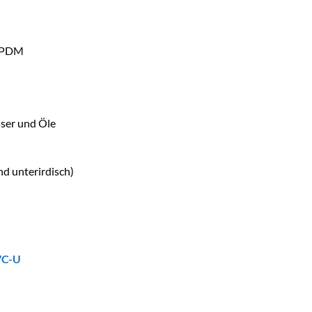
/EPDM
sser und Öle
nd unterirdisch)
VC-U