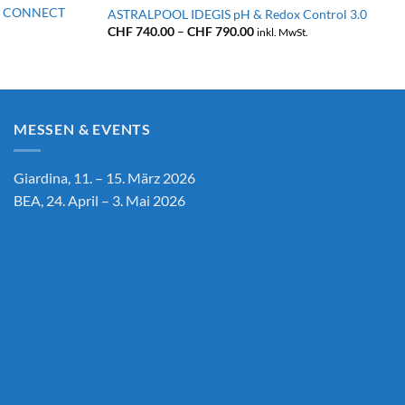
UE CONNECT
ASTRALPOOL IDEGIS pH & Redox Control 3.0
Preisspanne:
CHF
740.00
–
CHF
790.00
inkl. MwSt.
CHF 740.00
bis
CHF 790.00
MESSEN & EVENTS
Giardina, 11. – 15. März 2026
BEA, 24. April – 3. Mai 2026