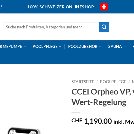
L!
100% SCHWEIZER ONLINESHOP
Suche
nach:
RMEPUMPE
POOLPFLEGE
POOLZUBEHÖR
SAUNA
STARTSEITE
/
POOLPFLEGE
/
CCEI Orpheo VP, 
Wert-Regelung
1,190.00
CHF
inkl. Mw