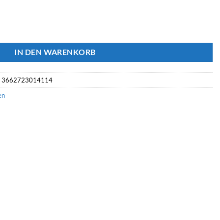
IN DEN WARENKORB
: 3662723014114
en