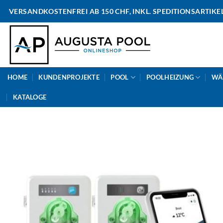
Skip
VERSANDKOSTENFREI AB 150 CHF, INKL. SPEDITIONSARTIKE
to
content
HOME
KUNDENPROJEKTE
POOL
POOLHEIZUNG
WÄ
KATALOGE