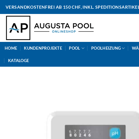
Skip
VERSANDKOSTENFREI AB 150 CHF, INKL. SPEDITIONSARTIKE
to
content
HOME
KUNDENPROJEKTE
POOL
POOLHEIZUNG
WÄ
KATALOGE