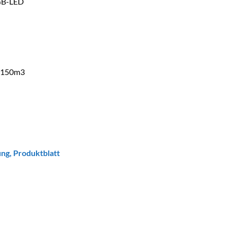
RGB-LED
. 150m3
ung
,
Produktblatt