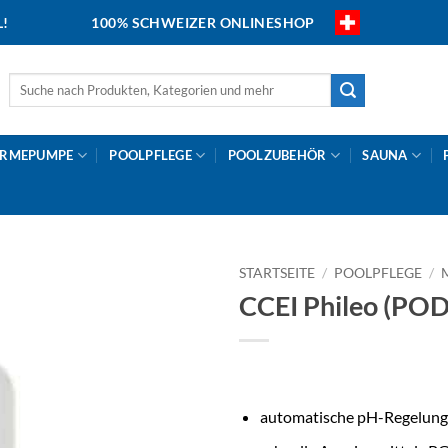
L!
100% SCHWEIZER ONLINESHOP
Suche
nach:
RMEPUMPE
POOLPFLEGE
POOLZUBEHÖR
SAUNA
STARTSEITE
/
POOLPFLEGE
/
CCEI Phileo (POD
automatische pH-Regelung