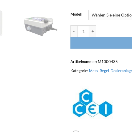
Modell
CCEI Phileo (POD) VP, vollautom
Artikelnummer:
M1000435
Kategorie:
Mess-Regel-Dosieranlag