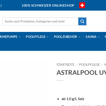
L!
100% SCHWEIZER ONLINESHOP
Suche
nach:
RMEPUMPE
POOLPFLEGE
POOLZUBEHÖR
SAUNA
STARTSEITE
/
POOLPFLEGE
/
ASTRALPOOL UV-
ab 1.0 g/L Salz