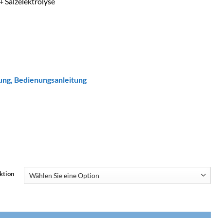
 Salzelektrolyse
tung
,
Bedienungsanleitung
ktion
NEOLYSIS CONNECT Menge