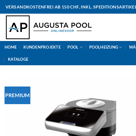
Skip
VERSANDKOSTENFREI AB 150 CHF, INKL. SPEDITIONSARTIKE
to
content
HOME
KUNDENPROJEKTE
POOL
POOLHEIZUNG
WÄ
KATALOGE
PREMIUM