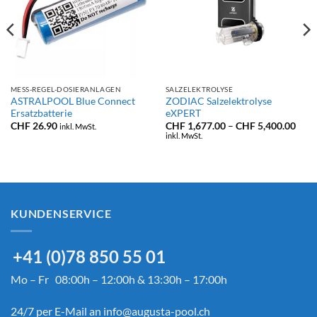
MESS-REGEL-DOSIERANLAGEN
SALZELEKTROLYSE
ASTRALPOOL Blue Connect
ZODIAC Salzelektrolyse
Ersatzbatterie
eXPERT
Prei
CHF
26.90
CHF
1,677.00
–
CHF
5,400.00
inkl. MwSt.
CHF 
inkl. MwSt.
bis
CHF 
KUNDENSERVICE
+41 (0)78 850 55 01
Mo – Fr 08:00h – 12:00h & 13:30h – 17:00h
24/7 per E-Mail an
info@augusta-pool.ch