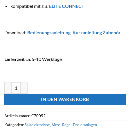
kompatibel mit z.B.
ELITE CONNECT
Download:
Bedienungsanleitung
,
Kurzanleitung Zubehör
Lieferzeit
ca. 5-10 Werktage
ASTRALPOOL Erweiterungsmodul zur Kontrolle des freien Chlors - 
IN DEN WARENKORB
Artikelnummer:
C70052
Kategorien:
Salzelektrolyse
,
Mess-Regel-Dosieranlagen