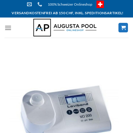
Skip
100% Schweizer Onlineshop
to
VERSANDKOSTENFREI AB 150 CHF, INKL. SPEDITIONSARTIKEL!
content